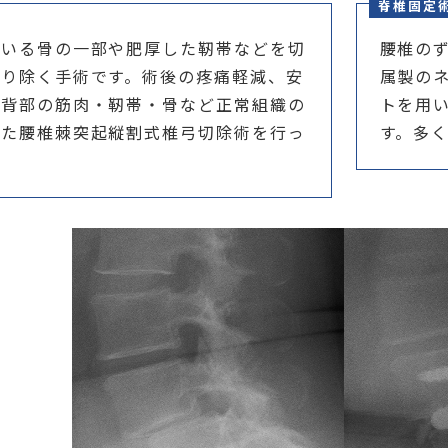
脊椎固定
ている骨の一部や肥厚した靭帯などを切
腰椎の
取り除く手術です。術後の疼痛軽減、安
属製の
腰背部の筋肉・靭帯・骨など正常組織の
トを用
した腰椎棘突起縦割式椎弓切除術を行っ
す。多