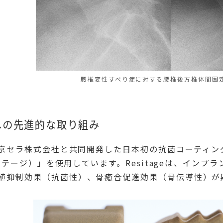
腰椎変性すべり症に対する腰椎後方椎体間固定術
への先進的な取り組み
り、京セラ株式会社と共同開発した日本初の抗菌コーティ
（レジテージ）」を使用しています。Resitageは、イ
殖抑制効果（抗菌性）、骨癒合促進効果（骨伝導性）が