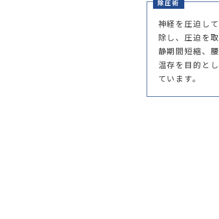
除圧術
神経を圧迫し
除し、圧迫を
静期間短縮、
温存を目的と
ています。