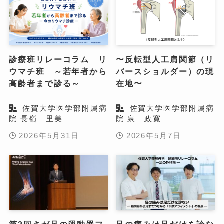
診療班リレーコラム リ
〜反転型人工肩関節（リ
ウマチ班 ～若年者から
バースショルダー）の現
高齢者まで診る～
在地〜
佐賀大学医学部附属病
佐賀大学医学部附属病
院 長嶺 里美
院 泉 政寛
2026年5月31日
2026年5月7日