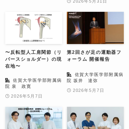
2026年5月31日
〜反転型人工肩関節（リ
第2回さが足の運動器フ
バースショルダー）の現
ォーラム 開催報告
在地〜
佐賀大学医学部附属病
佐賀大学医学部附属病
院 坂井 達弥
院 泉 政寛
2026年5月7日
2026年5月7日