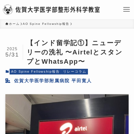
ホーム
AO Spine Fellowship報告
【インド留学記①】ニューデ
2025
リーの洗礼 〜Airtelとスタン
5/31
プとWhatsApp〜
AO Spine Fellowship報告
リレーコラム
佐賀大学医学部附属病院 平田寛人