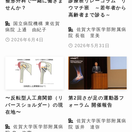
整形外科で一緒に働きま
診療班リレーコラム リ
せんか？
ウマチ班 ～若年者から
高齢者まで診る～
国立病院機構 東佐賀
佐賀大学医学部附属病
病院 上通 由紀子
院 長嶺 里美
2026年6月4日
2026年5月31日
〜反転型人工肩関節（リ
第2回さが足の運動器フ
バースショルダー）の現
ォーラム 開催報告
在地〜
佐賀大学医学部附属病
佐賀大学医学部附属病
院 坂井 達弥