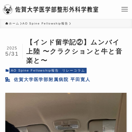
ホーム
AO Spine Fellowship報告
【インド留学記②】ムンバイ
2025
上陸 〜クラクションと牛と音
5/31
楽と〜
AO Spine Fellowship報告
リレーコラム
佐賀大学医学部附属病院 平田寛人