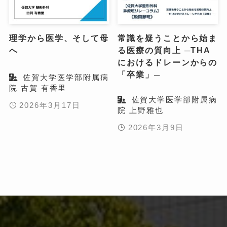
理学から医学、そして母
常識を疑うことから始ま
へ
る医療の質向上 ─THA
におけるドレーンからの
「卒業」─
佐賀大学医学部附属病
院 古賀 有香里
佐賀大学医学部附属病
2026年3月17日
院 上野雅也
2026年3月9日