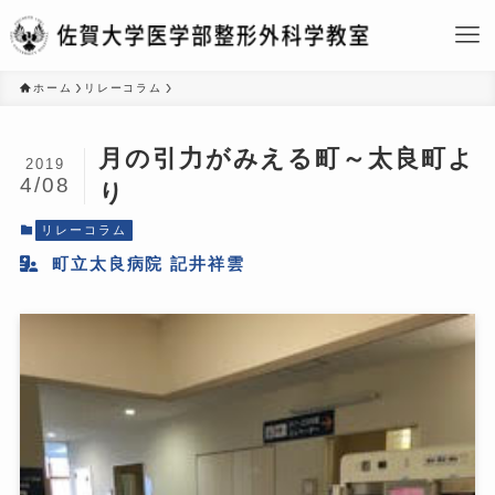
ホーム
リレーコラム
月の引力がみえる町～太良町よ
2019
4/08
り
リレーコラム
町立太良病院 記井祥雲