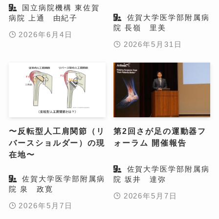
国立病院機構 東佐賀
佐賀大学医学部附属病
病院 上通 由紀子
院 長嶺 里美
2026年6月4日
2026年5月31日
〜反転型人工肩関節（リ
第2回さが足の運動器フ
バースショルダー）の現
ォーラム 開催報告
在地〜
佐賀大学医学部附属病
佐賀大学医学部附属病
院 坂井 達弥
院 泉 政寛
2026年5月7日
2026年5月7日