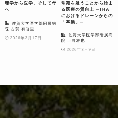
理学から医学、そして母
常識を疑うことから始ま
へ
る医療の質向上 ─THA
におけるドレーンからの
「卒業」─
佐賀大学医学部附属病
院 古賀 有香里
佐賀大学医学部附属病
2026年3月17日
院 上野雅也
2026年3月9日