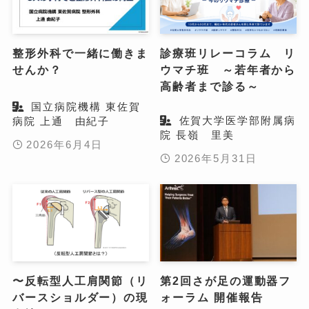
整形外科で一緒に働きま
診療班リレーコラム リ
せんか？
ウマチ班 ～若年者から
高齢者まで診る～
国立病院機構 東佐賀
佐賀大学医学部附属病
病院 上通 由紀子
院 長嶺 里美
2026年6月4日
2026年5月31日
〜反転型人工肩関節（リ
第2回さが足の運動器フ
バースショルダー）の現
ォーラム 開催報告